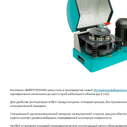
Компания «ВИБРОТЕХНИК» запустила в производство новый
Истиратель вибрационн
одновременно измельчать до шести проб небольшого объема (до 5 см3).
Для удобства эксплуатации в ИВ 6 предусмотрены откидная крышка, быстрозажимн
клиноременной передачи.
Специальный шумоизоляционный материал на внутренней стороне крышки обеспечив
муфта снижает уровень вибрации, передаваемой на опорную поверхность.
На ИВ 6 установлен концевой микровыключатель, исключающий запуск оборудования