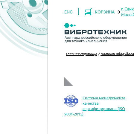
г. Сан
ENG
КОРЗИНА
0
Малый 
Главная страница
/
Новинки оборудов
Система менеджмента
качества
сертифицирована (ISO
9001-2015)